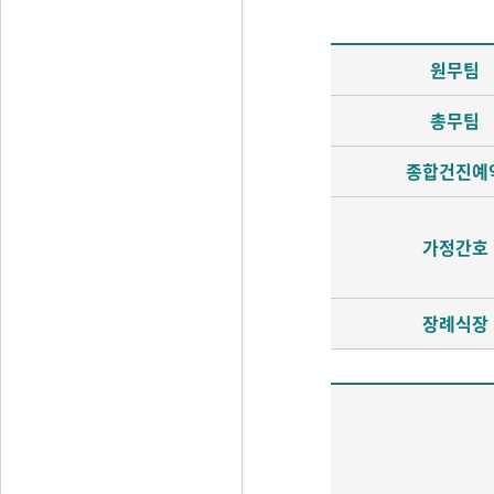
원무팀
총무팀
종합건진예
가정간호
장례식장